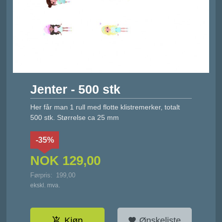
Jenter - 500 stk
Her får man 1 rull med flotte klistremerker, totalt
500 stk. Størrelse ca 25 mm
-35%
NOK
129,00
Førpris:
199,00
Rabatt
ekskl. mva.
Kjøp
Ønskeliste