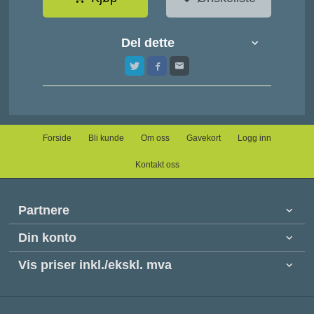
Del dette
Forside
Bli kunde
Om oss
Gavekort
Logg inn
Kontakt oss
Partnere
Din konto
Vis priser inkl./ekskl. mva