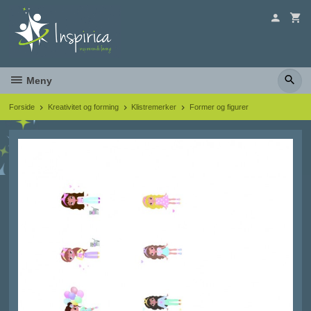
Gå
til
innholdet
Meny
Forside
Kreativitet og forming
Klistremerker
Former og figurer