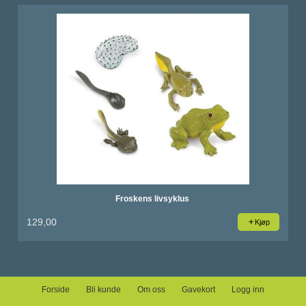
Froskens livsyklus
129,00
Kjøp
Forside
Bli kunde
Om oss
Gavekort
Logg inn