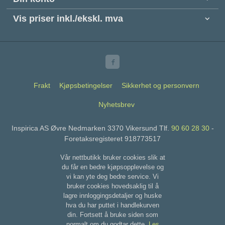
Vis priser inkl./ekskl. mva
Frakt
Kjøpsbetingelser
Sikkerhet og personvern
Nyhetsbrev
Inspirica AS Øvre Nedmarken 3370 Vikersund Tlf.
90 60 28 30
-
Foretaksregisteret 918773517
Vår nettbutikk bruker cookies slik at
du får en bedre kjøpsopplevelse og
vi kan yte deg bedre service. Vi
bruker cookies hovedsaklig til å
lagre innloggingsdetaljer og huske
hva du har puttet i handlekurven
din. Fortsett å bruke siden som
normalt om du godtar dette.
Les