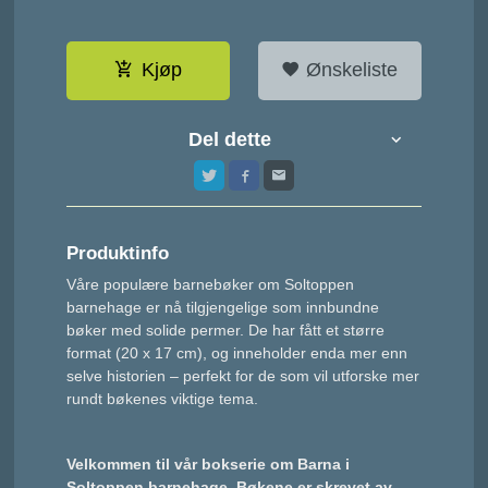
Kjøp
Ønskeliste
Del dette
Produktinfo
Våre populære barnebøker om Soltoppen
barnehage er nå tilgjengelige som innbundne
bøker med solide permer. De har fått et større
format (20 x
17 cm), og inneholder enda mer enn
selve historien – perfekt for de som vil utforske mer
rundt bøkenes viktige tema.
Velkommen til vår bokserie om Barna i
Soltoppen barnehage. Bøkene er skrevet av