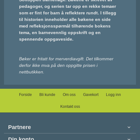
pedagoger, og serien tar opp en rekke temaer
som er fint for barn å reflektere rundt. I tillegg
til historien inneholder alle bøkene en side
med refleksjonsspørmål tilhørende bokens
tema, en barnevennlig oppskrift og en
spennende oppgaveside.
Bøker er fritatt for merverdiavgift. Det tilkommer
derfor ikke mva på den oppgitte prisen i
nettbutikken.
Forside
Bli kunde
Om oss
Gavekort
Logg inn
Kontakt oss
Partnere
Din konto