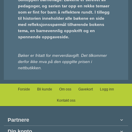
pedagoger, og serien tar opp en rekke temaer
som er fint for barn å reflektere rundt. I tillegg
til historien inneholder alle bøkene en side
med refleksjonsspørmål tilhørende bokens
tema, en barnevennlig oppskrift og en
spennende oppgaveside.
Bøker er fritatt for merverdiavgift. Det tilkommer
derfor ikke mva på den oppgitte prisen i
nettbutikken.
Forside
Bli kunde
Om oss
Gavekort
Logg inn
Kontakt oss
Partnere
Din konto