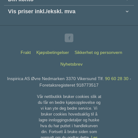
Vis priser inkl./ekskl. mva
Frakt
Kjøpsbetingelser
Sikkerhet og personvern
Nyhetsbrev
Inspirica AS Øvre Nedmarken 3370 Vikersund Tlf.
90 60 28 30
-
Foretaksregisteret 918773517
Vår nettbutikk bruker cookies slik at
du får en bedre kjøpsopplevelse og
vi kan yte deg bedre service. Vi
bruker cookies hovedsaklig til å
lagre innloggingsdetaljer og huske
hva du har puttet i handlekurven
din. Fortsett å bruke siden som
normalt om du godtar dette.
Les