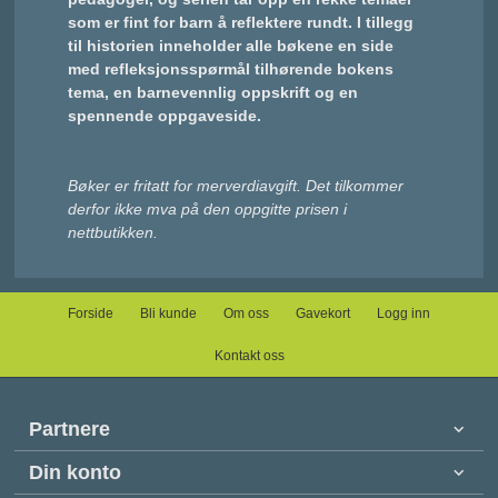
som er fint for barn å reflektere rundt. I tillegg
til historien inneholder alle bøkene en side
med refleksjonsspørmål tilhørende bokens
tema, en barnevennlig oppskrift og en
spennende oppgaveside.
Bøker er fritatt for merverdiavgift. Det tilkommer
derfor ikke mva på den oppgitte prisen i
nettbutikken.
Forside
Bli kunde
Om oss
Gavekort
Logg inn
Kontakt oss
Partnere
Din konto