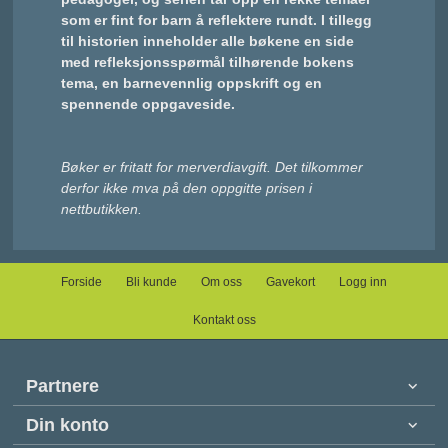
som er fint for barn å reflektere rundt. I tillegg
til historien inneholder alle bøkene en side
med refleksjonsspørmål tilhørende bokens
tema, en barnevennlig oppskrift og en
spennende oppgaveside.
Bøker er fritatt for merverdiavgift. Det tilkommer
derfor ikke mva på den oppgitte prisen i
nettbutikken.
Forside
Bli kunde
Om oss
Gavekort
Logg inn
Kontakt oss
Partnere
Din konto