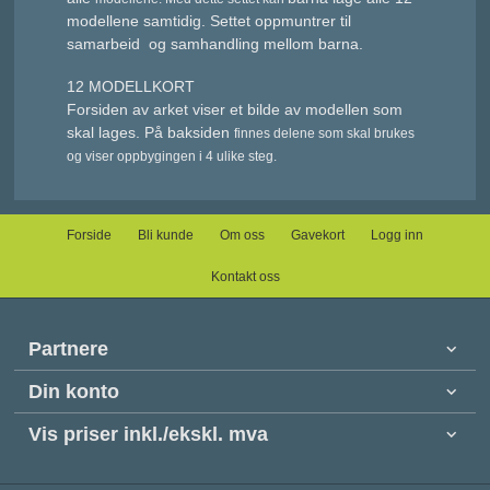
modellene samtidig. Settet oppmuntrer til
samarbeid og samhandling mellom barna.
12 MODELLKORT
Forsiden av arket viser et bilde av modellen som
skal lages. På baksiden
finnes delene som skal brukes
og viser
oppbygingen i 4 ulike steg.
Forside
Bli kunde
Om oss
Gavekort
Logg inn
Kontakt oss
Partnere
Din konto
Vis priser inkl./ekskl. mva