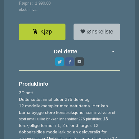
Førpris:
1 990,00
Rabatt
ekskl. mva.
Kjøp
Ønskeliste
Del dette
Produktinfo
3D sett
Dette settet inneholder 275 deler og
12 modelleksempler med naturtema. Her kan
barna bygge store konstruksjoner
som involverer et
18
stort antall ulike brikker. Inneholder 275 plastbiter.
forskjellige former i 1, 2 eller 3 farger. 12
dobbeltsidige modellark og en deloversikt for
alle
barna lage alle 12
modellene. Med dette settet kan