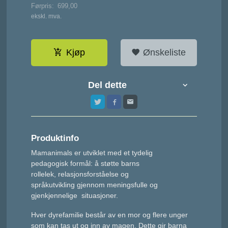
Førpris:
699,00
Rabatt
ekskl. mva.
Kjøp
Ønskeliste
Del dette
Produktinfo
Mamanimals er utviklet med et tydelig
pedagogisk formål: å støtte barns
rollelek, relasjonsforståelse og
språkutvikling gjennom meningsfulle og
gjenkjennelige situasjoner.
Hver dyrefamilie består av en mor og flere unger
som kan tas ut og inn av magen. Dette gir barna