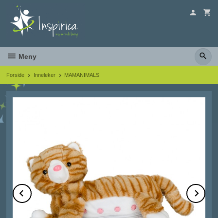
Gå
til
innholdet
Meny
Forside
Inneleker
MAMANIMALS
Prev
Ne