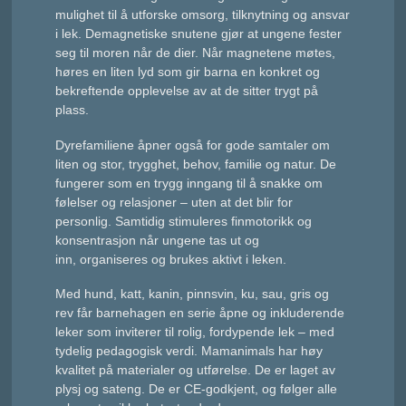
mulighet til å utforske omsorg, tilknytning og ansvar
i lek. Demagnetiske snutene gjør at ungene fester
seg til moren når de dier. Når magnetene møtes,
høres en liten lyd som gir barna en konkret og
bekreftende opplevelse av at de sitter trygt på
plass.
Dyrefamiliene åpner også for gode samtaler om
liten og stor, trygghet, behov, familie og natur. De
fungerer som en trygg inngang til å snakke om
følelser og relasjoner – uten at det blir for
personlig. Samtidig stimuleres finmotorikk og
konsentrasjon når ungene tas ut og
inn, organiseres og brukes aktivt i leken.
Med hund, katt, kanin, pinnsvin, ku, sau, gris og
rev får barnehagen en serie åpne og inkluderende
leker som inviterer til rolig, fordypende lek – med
tydelig pedagogisk verdi. Mamanimals har høy
kvalitet på materialer og utførelse. De er laget av
plysj og sateng. De er CE-godkjent, og følger alle