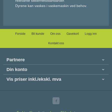
relevante sikkerhetsstandarder.
Dyrene kan vaskes i vaskemaskin ved behov.
Forside
Bli kunde
Om oss
Gavekort
Logg inn
Kontakt oss
Partnere
Din konto
Vis priser inkl./ekskl. mva