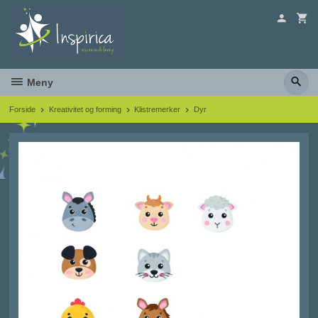
Gå
til
innholdet
Meny
Forside
Kreativitet og forming
Klistremerker
Dyr