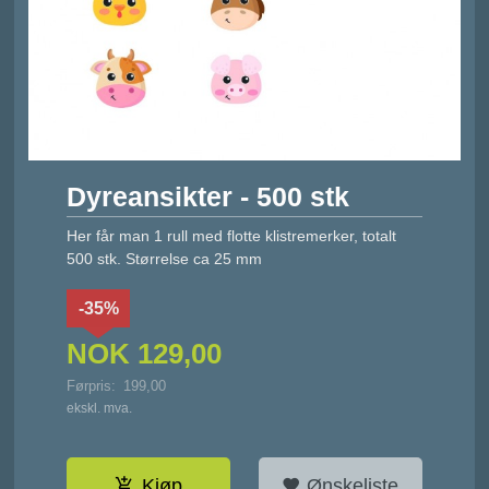
Dyreansikter - 500 stk
Her får man 1 rull med flotte klistremerker, totalt
500 stk. Størrelse ca 25 mm
-35%
NOK
129,00
Førpris:
199,00
Rabatt
ekskl. mva.
Kjøp
Ønskeliste