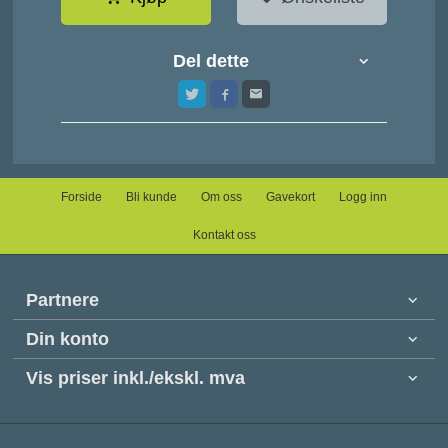
Del dette
Forside
Bli kunde
Om oss
Gavekort
Logg inn
Kontakt oss
Partnere
Din konto
Vis priser inkl./ekskl. mva