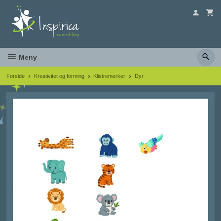
Gå
til
innholdet
Meny
Forside
Kreativitet og forming
Klistremerker
Dyr