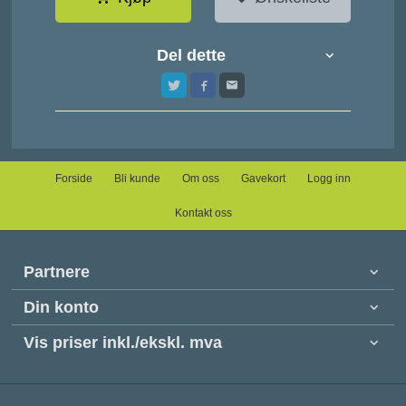
Del dette
Forside
Bli kunde
Om oss
Gavekort
Logg inn
Kontakt oss
Partnere
Din konto
Vis priser inkl./ekskl. mva