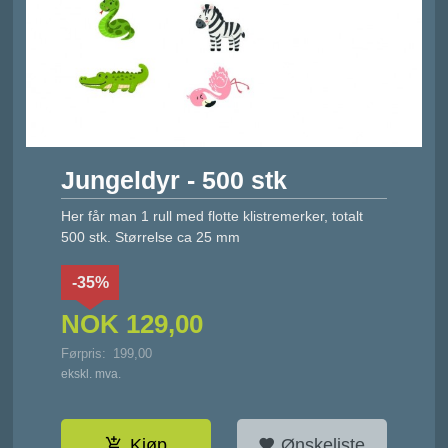
Jungeldyr - 500 stk
Her får man 1 rull med flotte klistremerker, totalt
500 stk. Størrelse ca 25 mm
-35%
NOK
129,00
Førpris:
199,00
Rabatt
ekskl. mva.
Kjøp
Ønskeliste