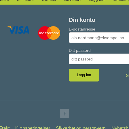
Din konto
E-postadresse
Ditt passord
G
Frakt
Kjøpsbetingelser
Sikkerhet og personvern
Nyhetsb