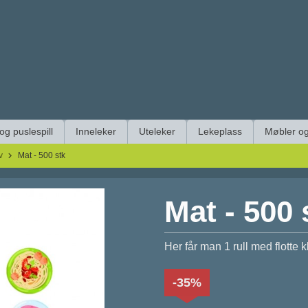
 og puslespill
Inneleker
Uteleker
Lekeplass
Møbler og
v
Mat - 500 stk
Mat - 500 
Her får man 1 rull med flotte k
-35%