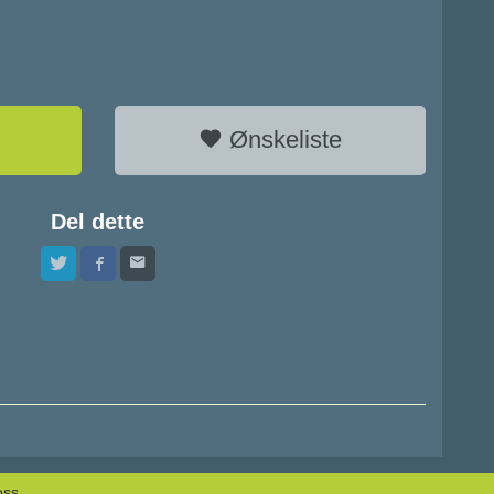
Ønskeliste
Del dette
oss