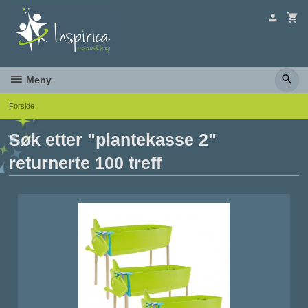
Gå
til
innholdet
Meny
Forside
Søk etter "plantekasse 2"
returnerte 100 treff