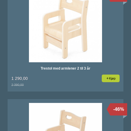
Trestol med armlener 2 til 3 år
1 290,00
Kjøp
2 390,00
Rabatt
-46%