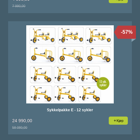
7 990,00
Rabatt
-57%
Sykkelpakke E - 12 sykler
24 990,00
Kjøp
58 080,00
Rabatt