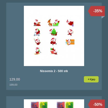
-35%
Nissemix 2 - 500 stk
129,00
Kjøp
199,00
Rabatt
-50%