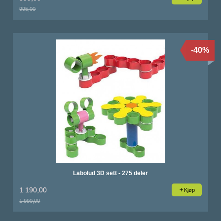
995,00
Rabatt
-40%
Labolud 3D sett - 275 deler
1 190,00
Kjøp
1 990,00
Rabatt