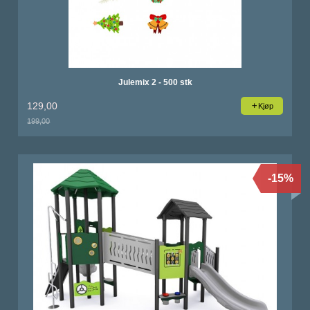
Julemix 2 - 500 stk
129,00
Kjøp
199,00
Rabatt
-15%