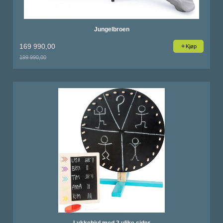
Jungelbroen
169 990,00
Kjøp
199 990,00
Rabatt
Lykkehjul med 2 ulike sider