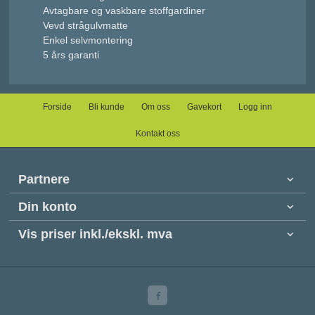
Avtagbare og vaskbare stoffgardiner
Vevd strågulvmatte
Enkel selvmontering
5 års garanti
Forside
Bli kunde
Om oss
Gavekort
Logg inn
Kontakt oss
Partnere
Din konto
Vis priser inkl./ekskl. mva