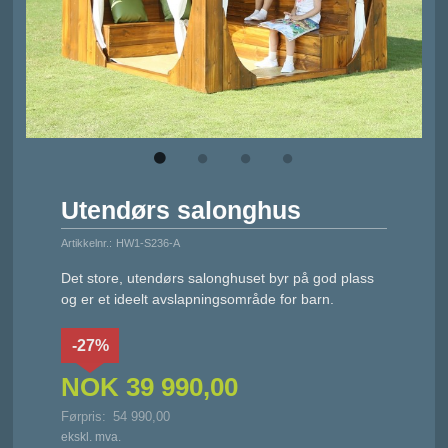
Utendørs salonghus
Artikkelnr.:
HW1-S236-A
Det store, utendørs salonghuset byr på god plass
og er et ideelt avslapningsområde for barn.
-27%
NOK
39 990,00
Førpris:
54 990,00
Rabatt
ekskl. mva.