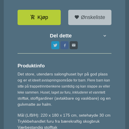
Kjøp
Ønskeliste
Del dette
Produktinfo
Det store, utendørs salonghuset byr på god plass
og er
et ideelt avslapningsområde for barn. Flere barn kan
sitte
på trappetrinnbenkene samtidig og kan slappe av eller
leke sammen. Huset, laget av furu, inkluderer et vanntett
stoffgardiner (avtakbare og vaskbare) og en
stofftak,
gulvmatte av halm.
Mål (L/B/H): 220 x 180 x 175 cm, setehøyde 30 cm
Trykkbehandlet furu fra bærekraftig skogbruk
Værbestandig stofftak