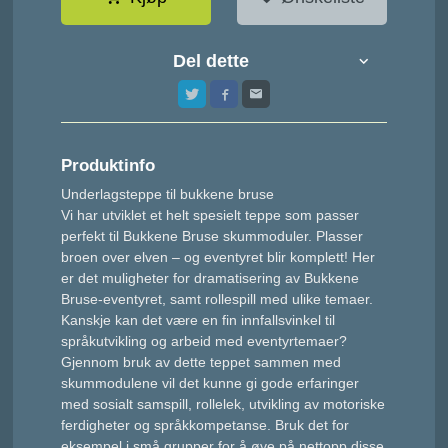
Del dette
Produktinfo
Underlagsteppe til bukkene bruse
Vi har utviklet et helt spesielt teppe som passer
perfekt til Bukkene Bruse skummoduler. Plasser
broen over elven – og eventyret blir komplett! Her
er det muligheter for dramatisering av Bukkene
Bruse-eventyret, samt rollespill med ulike temaer.
Kanskje kan det være en fin innfallsvinkel til
språkutvikling og arbeid med eventyrtemaer?
Gjennom bruk av dette teppet sammen med
skummodulene vil det kunne gi gode erfaringer
med sosialt samspill, rollelek, utvikling av motoriske
ferdigheter og språkkompetanse. Bruk det for
eksempel i små grupper for å øve på nettopp disse