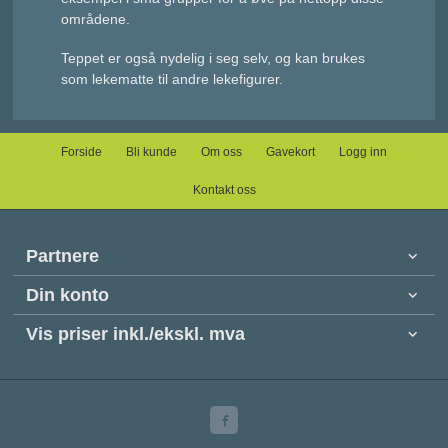
områdene.
Teppet er også nydelig i seg selv, og kan brukes
som lekematte til andre lekefigurer.
Forside
Bli kunde
Om oss
Gavekort
Logg inn
Kontakt oss
Partnere
Din konto
Vis priser inkl./ekskl. mva