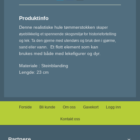
Produktinfo
Denne realistiske hule tømmerstokken
skaper
øyeblikkelig et spennende skogsmiljø for historiefortelling
og lek. Ta den gjerne med utendørs og bruk den i gjørme,
vann. Et flott element som kan
sand eller
brukes med både med lekefigurer og dyr.
Materiale : Steinblanding
Lengde: 23 cm
Forside
Bli kunde
Om oss
Gavekort
Logg inn
Kontakt oss
Partnere