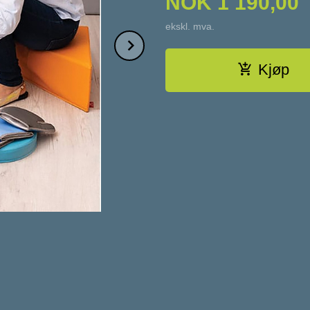
NOK
1 190,00
ekskl. mva.
Next
Kjøp