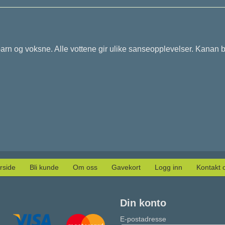
arn og voksne. Alle vottene gir ulike
sanseopplevelser. Kanan bru
rside
Bli kunde
Om oss
Gavekort
Logg inn
Kontakt 
Din konto
E-postadresse