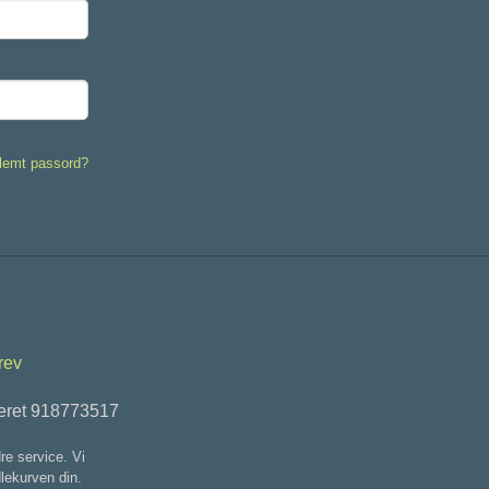
lemt passord?
rev
teret 918773517
re service. Vi
dlekurven din.