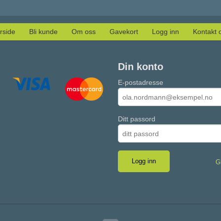
rside
Bli kunde
Om oss
Gavekort
Logg inn
Kontakt 
Din konto
E-postadresse
Ditt passord
G