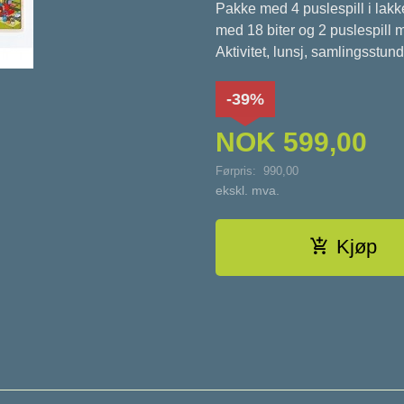
Pakke med 4 puslespill i lakk
med 18 biter og 2 puslespill 
Aktivitet, lunsj, samlingsstun
-39%
NOK
599,00
Førpris:
990,00
Rabatt
ekskl. mva.
Kjøp