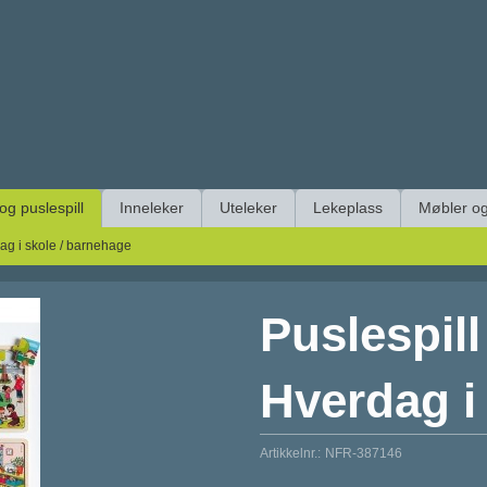
 og puslespill
Inneleker
Uteleker
Lekeplass
Møbler og
rdag i skole / barnehage
Puslespill 
Hverdag i
Artikkelnr.:
NFR-387146