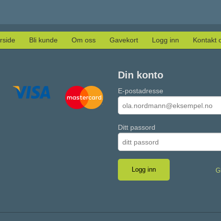
rside
Bli kunde
Om oss
Gavekort
Logg inn
Kontakt 
Din konto
E-postadresse
Ditt passord
G