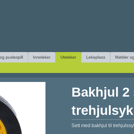
 og puslespill
Inneleker
Uteleker
Lekeplass
Møbler og
Bakhjul 2 s
trehjulsyk
Sett med bakhjul til trehjulssy