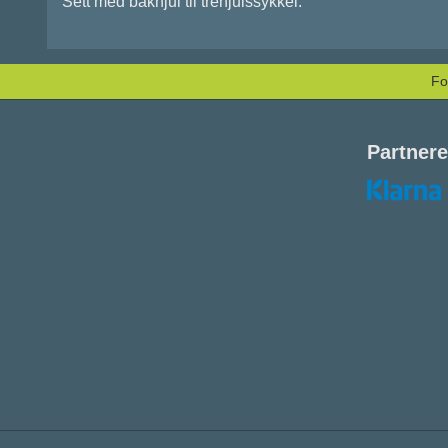
Sett med bakhjul til trehjulssykkel.
Fo
Partnere