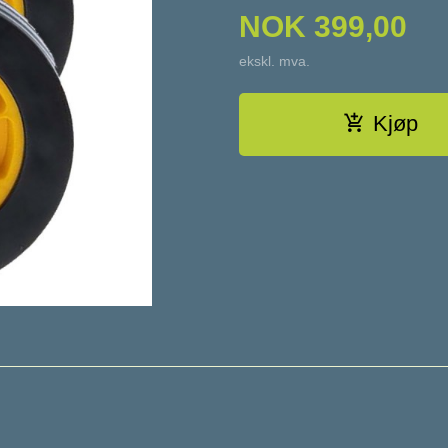
NOK
399,00
ekskl. mva.
Kjøp