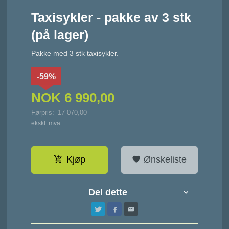
Taxisykler - pakke av 3 stk
(på lager)
Pakke med 3 stk taxisykler.
-59%
NOK
6 990,00
Førpris:
17 070,00
Rabatt
ekskl. mva.
Kjøp
Ønskeliste
Del dette