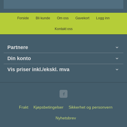
Forside
Bli kunde
Om oss
Gavekort
Logg inn
Kontakt oss
Partnere
Din konto
Vis priser inkl./ekskl. mva
Frakt
Kjøpsbetingelser
Sikkerhet og personvern
Nyhetsbrev